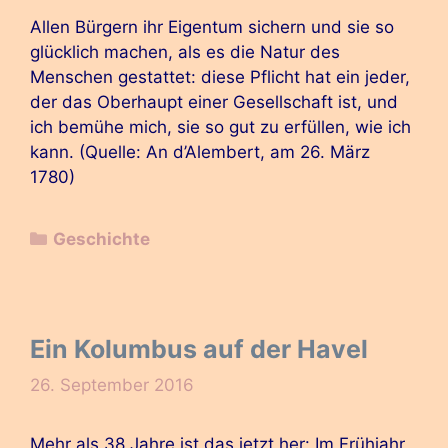
Allen Bürgern ihr Eigentum sichern und sie so
glücklich machen, als es die Natur des
Menschen gestattet: diese Pflicht hat ein jeder,
der das Oberhaupt einer Gesellschaft ist, und
ich bemühe mich, sie so gut zu erfüllen, wie ich
kann. (Quelle: An d’Alembert, am 26. März
1780)
Kategorien
Geschichte
Ein Kolumbus auf der Havel
26. September 2016
Mehr als 38 Jahre ist das jetzt her: Im Frühjahr