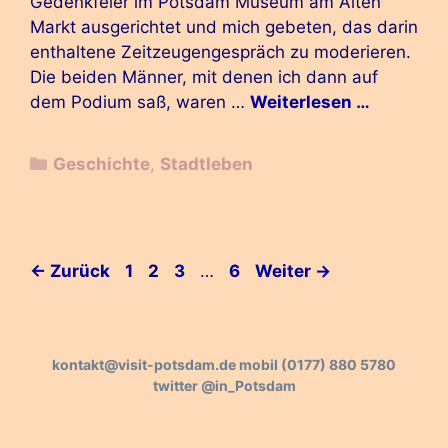
Gedenkfeier im Potsdam Museum am Alten
Markt ausgerichtet und mich gebeten, das darin
enthaltene Zeitzeugengespräch zu moderieren.
Die beiden Männer, mit denen ich dann auf
dem Podium saß, waren …
Weiterlesen …
Kategorien
Geschichte
,
Stadtleben
Beitrags-
Seite
Seite
Seite
Seite
←
Zurück
1
2
3
…
6
Weiter
→
Navigation
kontakt@visit-potsdam.de
mobil
(0177) 880 5780
twitter
@in_Potsdam