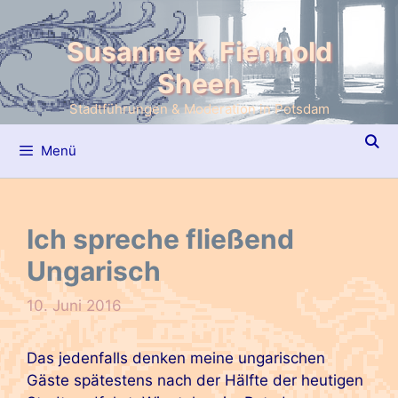
Zum
Inhalt
Susanne K. Fienhold
springen
Sheen
Stadtführungen & Moderation in Potsdam
Menü
Ich spreche fließend
Ungarisch
10. Juni 2016
Das jedenfalls denken meine ungarischen
Gäste spätestens nach der Hälfte der heutigen