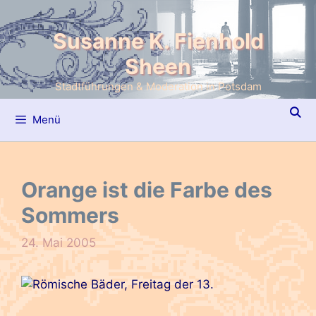
Zum
Inhalt
Susanne K. Fienhold
springen
Sheen
Stadtführungen & Moderation in Potsdam
Menü
Orange ist die Farbe des
Sommers
24. Mai 2005