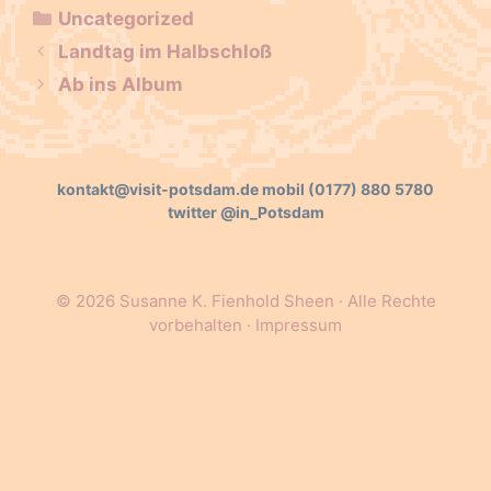
Kategorien
Uncategorized
Beitrags-
Landtag im Halbschloß
Navigation
Ab ins Album
kontakt@visit-potsdam.de
mobil
(0177) 880 5780
twitter
@in_Potsdam
© 2026 Susanne K. Fienhold Sheen · Alle Rechte
vorbehalten ·
Impressum