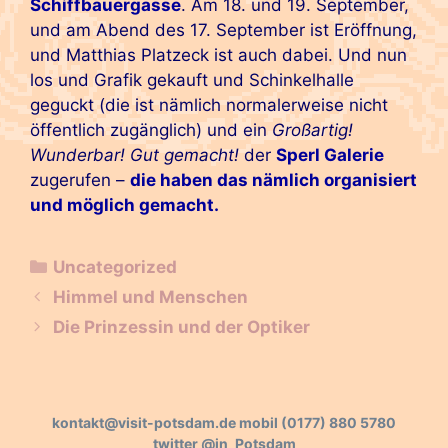
Schiffbauergasse
. Am 18. und 19. September,
und am Abend des 17. September ist Eröffnung,
und Matthias Platzeck ist auch dabei. Und nun
los und Grafik gekauft und Schinkelhalle
geguckt (die ist nämlich normalerweise nicht
öffentlich zugänglich) und ein
Großartig!
Wunderbar! Gut gemacht!
der
Sperl Galerie
zugerufen –
die haben das nämlich organisiert
und möglich gemacht.
Kategorien
Uncategorized
Beitrags-
Himmel und Menschen
Navigation
Die Prinzessin und der Optiker
kontakt@visit-potsdam.de
mobil
(0177) 880 5780
twitter
@in_Potsdam