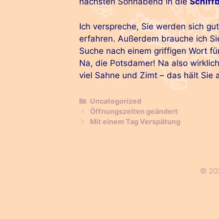
nächsten Sonnabend in die
Schiff
Ich verspreche, Sie werden sich gu
erfahren. Außerdem brauche ich Si
Suche nach einem griffigen Wort f
Na, die Potsdamer! Na also wirklich
viel Sahne und Zimt – das hält Sie 
Kategorien
Uncategorized
Beitrags-
Öffnungszeiten geändert
Navigation
Mit einem Tag Verspätung
© 202