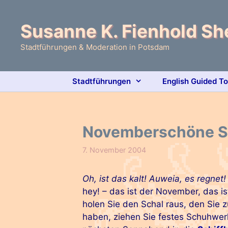
Zum
Inhalt
Susanne K. Fienhold S
springen
Stadtführungen & Moderation in Potsdam
Stadtführungen
English Guided T
Novemberschöne S
7. November 2004
Oh, ist das kalt! Auweia, es regnet!
hey! – das ist der November, das is
holen Sie den Schal raus, den Sie
haben, ziehen Sie festes Schuhwer