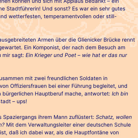
tehen können und sich mit Applaus bedankt – ein
ne Stadtführerin! Und sonst? Es war ein sehr gutes
und wetterfesten, temperamentvollen oder still-
 ausgebreiteten Armen über die Glienicker Brücke rennt
e gewartet. Ein Komponist, der nach dem Besuch am
u mir sagt:
Ein Krieger und Poet – wie hat er das nur
 zusammen mit zwei freundlichen Soldaten in
on Offiziersfrauen bei einer Führung begleitet, und
m bürgerlichen Hauptberuf mache, antwortet:
Ich bin
tadt – ups!
s Spaziergangs ihrem Mann zuflüstert:
Schatz, wollen
n?
Mit dem Verwaltungsleiter einer deutschen Schule
 ist, daß ich dabei war, als die Hauptfontäne von