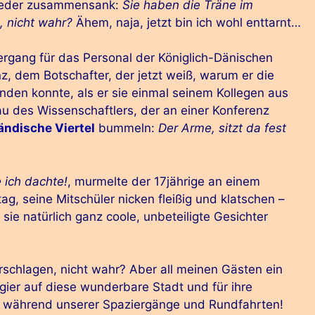
wieder zusammensank:
Sie haben die Träne im
, nicht wahr?
Ähem, naja, jetzt bin ich wohl enttarnt…
ergang für das Personal der Königlich-Dänischen
nz, dem Botschafter, der jetzt weiß, warum er die
nden konnte, als er sie einmal seinem Kollegen aus
au des Wissenschaftlers, der an einer Konferenz
ändische Viertel
bummeln:
Der Arme, sitzt da fest
e ich dachte!
, murmelte der 17jährige an einem
g, seine Mitschüler nicken fleißig und klatschen –
e natürlich ganz coole, unbeteiligte Gesichter
erschlagen, nicht wahr? Aber all meinen Gästen ein
gier auf diese wunderbare Stadt und für ihre
t während unserer Spaziergänge und Rundfahrten!