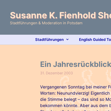
Zum
Inhalt
Susanne K. Fienhold S
springen
Stadtführungen & Moderation in Potsdam
Stadtführungen
English Guided T
Ein Jahresrückblick
31. Dezember 2003
Vergangenen Sonntag bei meiner F
Worten: Neunundvierzig! Eigentlich v
die Stimme belegt – das sind so M
bekommen könnte. Aber aus dem be